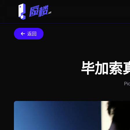
返回
毕加索
Pi