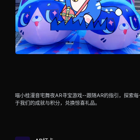
项目背景
喵小桂漫音宅舞夜AR寻宝游戏--跟随AR的指引，探索
于我们的成就与积分，兑换惊喜礼品。
技术亮点